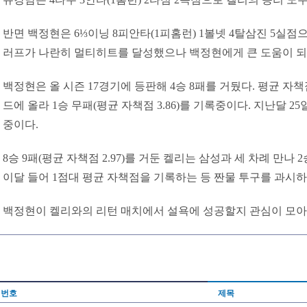
반면 백정현은 6⅓이닝 8피안타(1피홈런) 1볼넷 4탈삼진 5실점
러프가 나란히 멀티히트를 달성했으나 백정현에게 큰 도움이 되
백정현은 올 시즌 17경기에 등판해 4승 8패를 거뒀다. 평균 자책점
드에 올라 1승 무패(평균 자책점 3.86)를 기록중이다. 지난달 2
중이다.
8승 9패(평균 자책점 2.97)를 거둔 켈리는 삼성과 세 차례 만나 2
이달 들어 1점대 평균 자책점을 기록하는 등 짠물 투구를 과시
백정현이 켈리와의 리턴 매치에서 설욕에 성공할지 관심이 모아
번호
제목