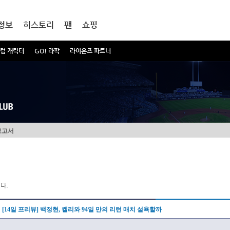
정보
히스토리
팬
쇼핑
럼 캐릭터
GO! 라팍
라이온즈 파트너
보고서
다.
[14일 프리뷰] 백정현, 켈리와 94일 만의 리턴 매치 설욕할까