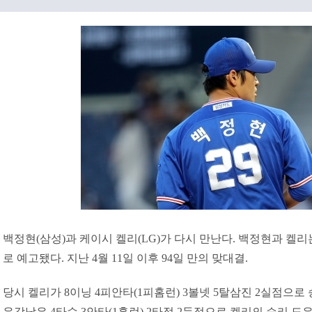
백정현(삼성)과 케이시 켈리(LG)가 다시 만난다. 백정현과 켈리는
로 예고됐다. 지난 4월 11일 이후 94일 만의 맞대결.
당시 켈리가 8이닝 4피안타(1피홈런) 3볼넷 5탈삼진 2실점으로 
유강남은 4타수 3안타(1홈런) 2타점 2득점으로 켈리의 승리 도