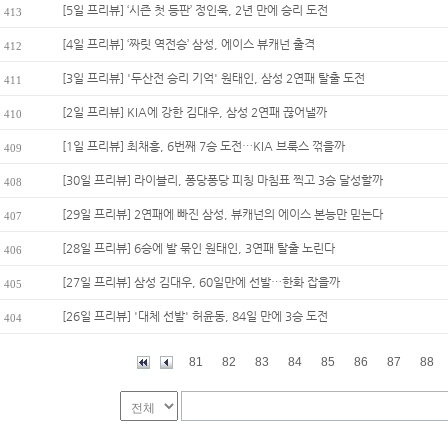
[5일 프리뷰] ‘시즌 첫 등판’ 정인욱, 2년 만에 승리 도전
413
[4일 프리뷰] ‘짜릿 역전승’ 삼성, 에이스 뷰캐넌 출격
412
[3일 프리뷰] '두산전 승리 기억' 원태인, 삼성 2연패 탈출 도전
411
[2일 프리뷰] KIA에 강한 김대우, 삼성 2연패 끊어낼까
410
[1일 프리뷰] 최채흥, 6번째 7승 도전…KIA 브룩스 꺾을까
409
[30일 프리뷰] 라이블리, 퐁당퐁당 피칭 마침표 찍고 3승 달성할까
408
[29일 프리뷰] 2연패에 빠진 삼성, 뷰캐넌의 에이스 본능만 믿는다
407
[28일 프리뷰] 6승에 발 묶인 원태인, 3연패 탈출 노린다
406
[27일 프리뷰] 삼성 김대우, 60일만에 선발…한화 잡을까
405
[26일 프리뷰] '대체 선발' 허윤동, 84일 만에 3승 도전
404
81
82
83
84
85
86
87
88