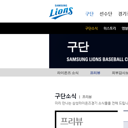
본문내용 바로가기
메인메뉴 바로가기
구단
선수단
경기
구단소식
히스토리
엠블
구단
라이온즈 소식
프리뷰
외부감사
구단소식
|
프리뷰
미리 만나는 삼성라이온즈경기 소식들을 전해 드립니
프리뷰