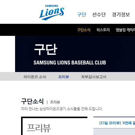
본문내용 바로가기
메인메뉴 바로가기
구단
선수단
경기정보
구단소식
히스토리
엠블럼 캐릭
구단
라이온즈 소식
프리뷰
외부감사보고서
구단소식
|
프리뷰
미리 만나는 삼성라이온즈경기 소식들을 전해 드립니다.
[15일 프리뷰] '4연패
프리뷰