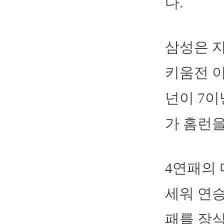
다.
삼성은 지
키움전 이
넌이 7
가 홈런을
4연패의 
세워 연승
패를 장식