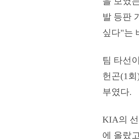
을 보였는
발 등판 
싶다"는 
팀 타선이
헌곤(1회
부였다.
KIA의 
에 올랐고 