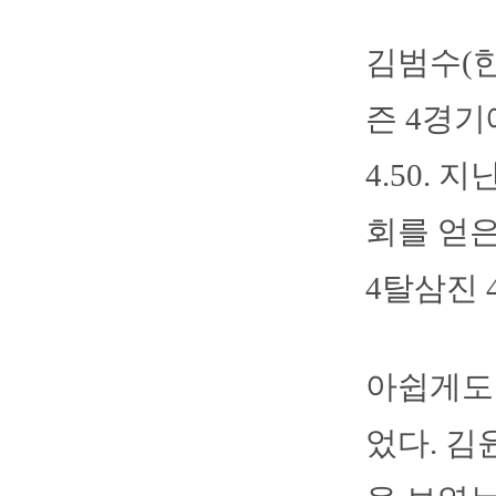
김범수(한
즌 4경기
4.50.
회를 얻은
4탈삼진 
아쉽게도 
었다. 김