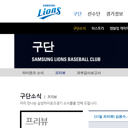
본문내용 바로가기
메인메뉴 바로가기
구단
선수단
경기정보
구단소식
히스토리
엠블럼 캐릭
구단
라이온즈 소식
프리뷰
외부감사보고서
구단소식
|
프리뷰
미리 만나는 삼성라이온즈경기 소식들을 전해 드립니다.
[11일 프리뷰] 김윤수
프리뷰