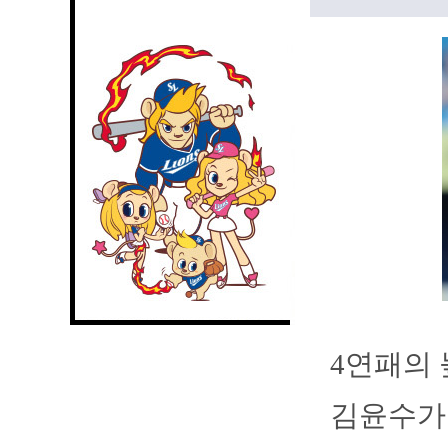
4연패의 
김윤수가 