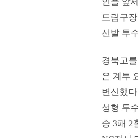
인을 앞세
드림구장
선발 투수
경북고를 
은 계투 
변신했다.
성형 투수
승 3패 2