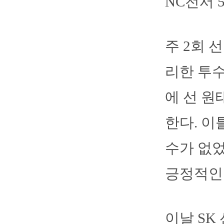
NC전서 
주 2회 
리한 투수
에 선 원
한다. 이
수가 없었
긍정적인 
이날 SK