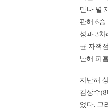
만나 별 
판해 6승
성과 3차
균 자책점
난해 피홈
지난해 상
김상수(8
었다. 그