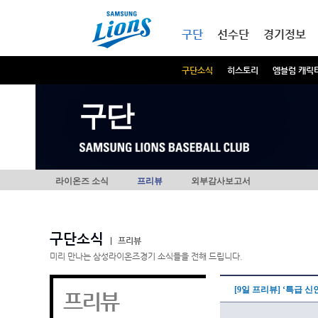
본문내용 바로가기
메인메뉴 바로가기
구단
선수단
경기정보
구단소식
히스토리
엠블럼 캐릭
구단
라이온즈 소식
프리뷰
외부감사보고서
구단소식
|
프리뷰
미리 만나는 삼성라이온즈경기 소식들을 전해 드립니다.
[9일 프리뷰] ‘특급 
프리뷰