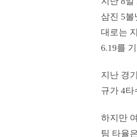
지난 8일
삼진 5볼
대로는 지
6.19를 
지난 경
규가 4타
하지만 
팀 타율은