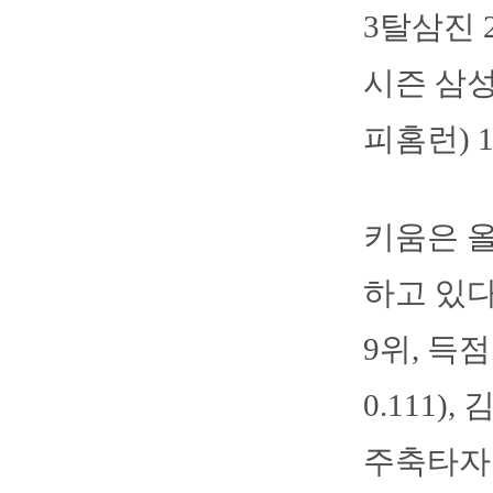
3탈삼진 
시즌 삼성
피홈런) 
키움은 올
하고 있다
9위, 득
0.111),
주축타자