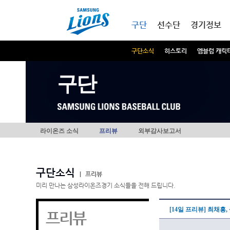
본문내용 바로가기
메인메뉴 바로가기
구단
선수단
경기정보
구단소식
히스토리
엠블럼 캐릭
구단
라이온즈 소식
프리뷰
외부감사보고서
구단소식
|
프리뷰
미리 만나는 삼성라이온즈경기 소식들을 전해 드립니다.
[14일 프리뷰] 최채흥
프리뷰