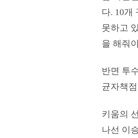
다. 10
못하고 있
을 해줘야
반면 투수
균자책점 
키움의 선
나선 이승