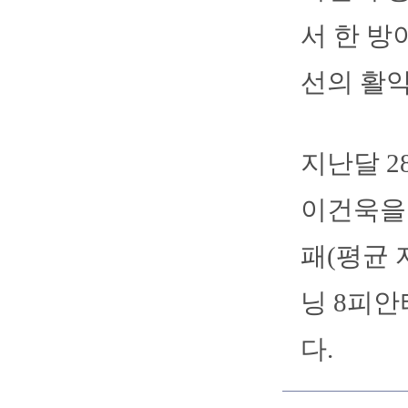
서 한 방
선의 활약
지난달 2
이건욱을 
패(평균 
닝 8피안
다.