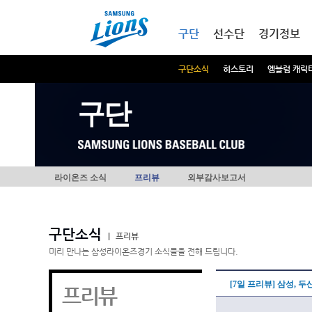
본문내용 바로가기
메인메뉴 바로가기
구단
선수단
경기정보
구단소식
히스토리
엠블럼 캐릭
구단
라이온즈 소식
프리뷰
외부감사보고서
구단소식
|
프리뷰
미리 만나는 삼성라이온즈경기 소식들을 전해 드립니다.
[7일 프리뷰] 삼성, 
프리뷰