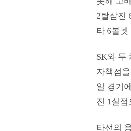
못해 고배
2탈삼진 
타 6볼넷
SK와 두
자책점을 
일 경기에
진 1실점
타선의 응