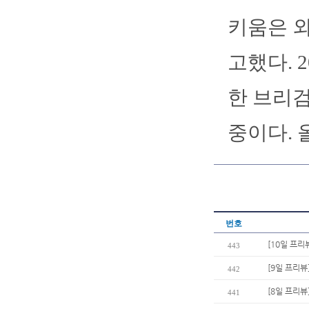
키움은 외
고했다. 
한 브리검
중이다. 
번호
[10일 프리
443
[9일 프리뷰
442
[8일 프리뷰
441