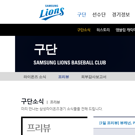
본문내용 바로가기
메인메뉴 바로가기
구단
선수단
경기정보
구단소식
히스토리
엠블럼 캐릭
구단
라이온즈 소식
프리뷰
외부감사보고서
구단소식
|
프리뷰
미리 만나는 삼성라이온즈경기 소식들을 전해 드립니다.
[1일 프리뷰] 뷰캐넌,
프리뷰