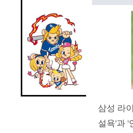
삼성 라이
설욕'과 