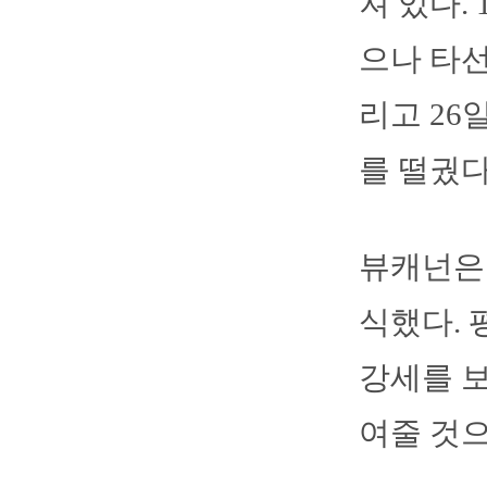
져 있다.
으나 타선
리고 26
를 떨궜다
뷰캐넌은 
식했다. 
강세를 보
여줄 것으