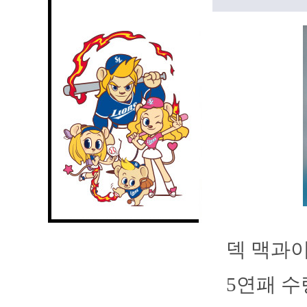
덱 맥과이
5연패 수