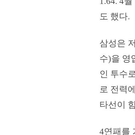
1.64.
도 했다.
삼성은 
수)을 영
인 투수로
로 전력
타선이 힘
4연패를