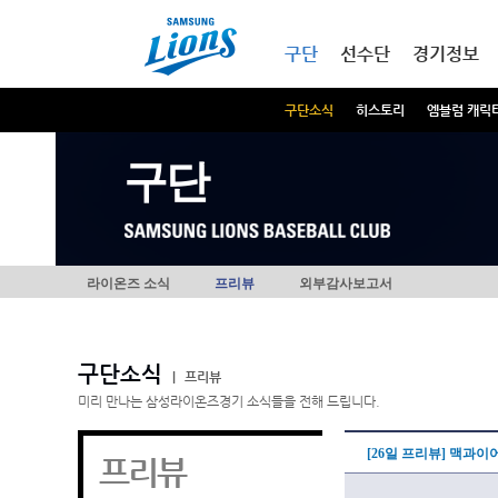
본문내용 바로가기
메인메뉴 바로가기
구단
선수단
경기정보
구단소식
히스토리
엠블럼 캐릭
구단
라이온즈 소식
프리뷰
외부감사보고서
구단소식
|
프리뷰
미리 만나는 삼성라이온즈경기 소식들을 전해 드립니다.
[26일 프리뷰] 맥과이
프리뷰