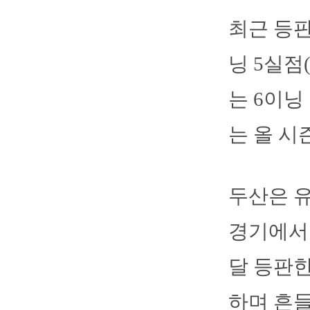
최근 등판
닝 5실점
는 6이닝
는 올 시
두산은 유
경기에서 
달 등판한
하며 흔들