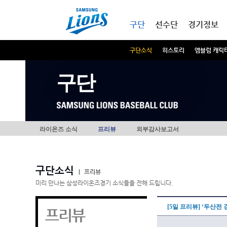
본문내용 바로가기
메인메뉴 바로가기
구단
선수단
경기정보
구단소식
히스토리
엠블럼 캐릭
구단
라이온즈 소식
프리뷰
외부감사보고서
구단소식
|
프리뷰
미리 만나는 삼성라이온즈경기 소식들을 전해 드립니다.
[5일 프리뷰] ‘두산전
프리뷰