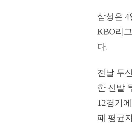
삼성은 4
KBO리그
다.
전날 두산
한 선발 
12경기에
패 평균자