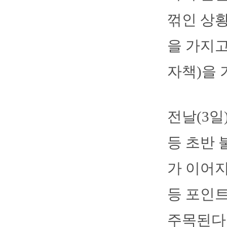
꺾인 상황
을 가지고
자책)을 
전날(3일
등 초반 
가 이어지
등 포인트
주목된다