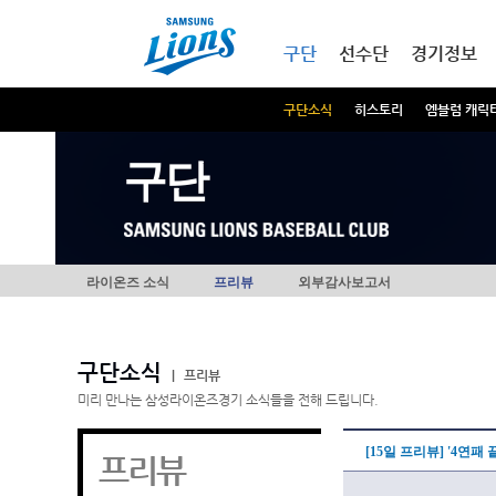
본문내용 바로가기
메인메뉴 바로가기
구단
선수단
경기정보
구단소식
히스토리
엠블럼 캐릭
구단
라이온즈 소식
프리뷰
외부감사보고서
구단소식
|
프리뷰
미리 만나는 삼성라이온즈경기 소식들을 전해 드립니다.
[15일 프리뷰] '4연패
프리뷰