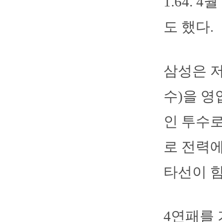
1.64.
도 했다.
삼성은 
수)을 영
인 투수로
로 전력
타선이 힘
4연패를