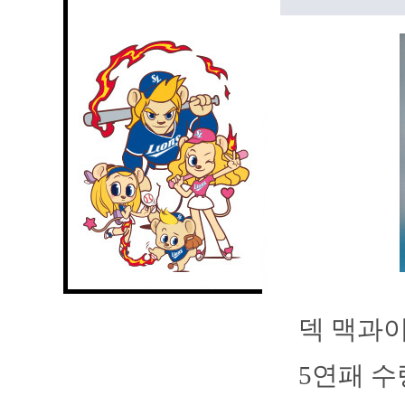
덱 맥과이
5연패 수