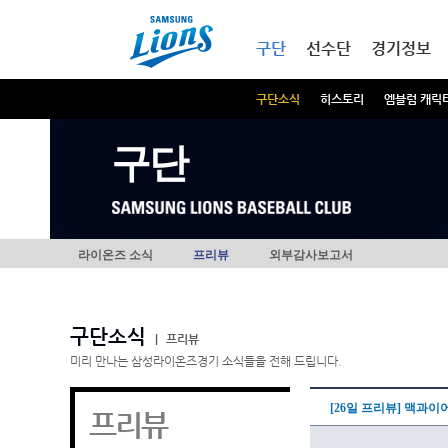
본문내용 바로가기
메인메뉴 바로가기
구단
선수단
경기정보
구단소식
히스토리
엠블럼 캐릭
구단
라이온즈 소식
프리뷰
외부감사보고서
구단소식
|
프리뷰
미리 만나는 삼성라이온즈경기 소식들을 전해 드립니다.
[26일 프리뷰] 맥과이
프리뷰