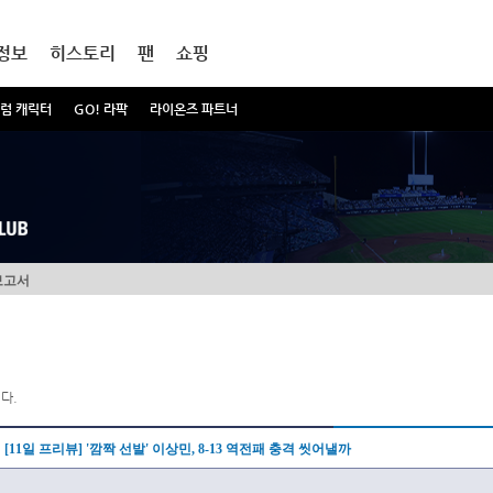
정보
히스토리
팬
쇼핑
럼 캐릭터
GO! 라팍
라이온즈 파트너
보고서
다.
[11일 프리뷰] '깜짝 선발' 이상민, 8-13 역전패 충격 씻어낼까