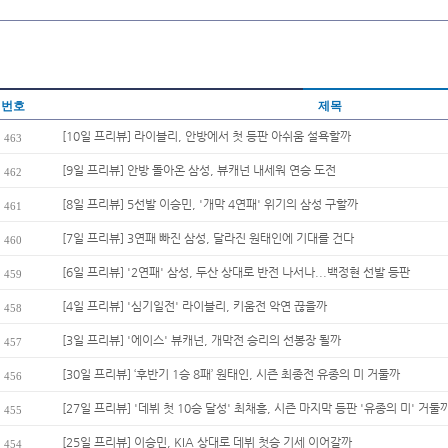
번호
제목
[10일 프리뷰] 라이블리, 안방에서 첫 등판 아쉬움 설욕할까
463
[9일 프리뷰] 안방 돌아온 삼성, 뷰캐넌 내세워 연승 도전
462
[8일 프리뷰] 5선발 이승민, '개막 4연패' 위기의 삼성 구할까
461
[7일 프리뷰] 3연패 빠진 삼성, 달라진 원태인에 기대를 건다
460
[6일 프리뷰] '2연패' 삼성, 두산 상대로 반전 나서나...백정현 선발 등판
459
[4일 프리뷰] '심기일전' 라이블리, 키움전 악연 끊을까
458
[3일 프리뷰] '에이스' 뷰캐넌, 개막전 승리의 선봉장 될까
457
[30일 프리뷰] ‘후반기 1승 8패’ 원태인, 시즌 최종전 유종의 미 거둘까
456
[27일 프리뷰] '데뷔 첫 10승 달성' 최채흥, 시즌 마지막 등판 '유종의 미' 거둘
455
[25일 프리뷰] 이승민, KIA 상대로 데뷔 첫승 기세 이어갈까
454