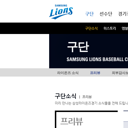
본문내용 바로가기
메인메뉴 바로가기
구단
선수단
경기
구단소식
히스토리
엠블
구단
라이온즈 소식
프리뷰
외부감사
구단소식
|
프리뷰
미리 만나는 삼성라이온즈경기 소식들을 전해 드립니
프리뷰