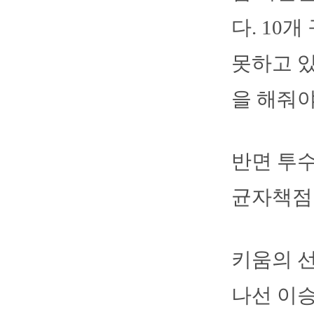
다. 10
못하고 있
을 해줘야
반면 투수
균자책점 
키움의 선
나선 이승