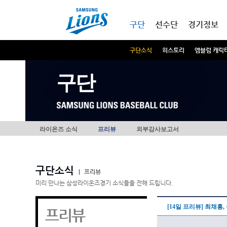
본문내용 바로가기
메인메뉴 바로가기
구단
선수단
경기정보
구단소식
히스토리
엠블럼 캐릭
구단
라이온즈 소식
프리뷰
외부감사보고서
구단소식
|
프리뷰
미리 만나는 삼성라이온즈경기 소식들을 전해 드립니다.
[14일 프리뷰] 최채흥
프리뷰