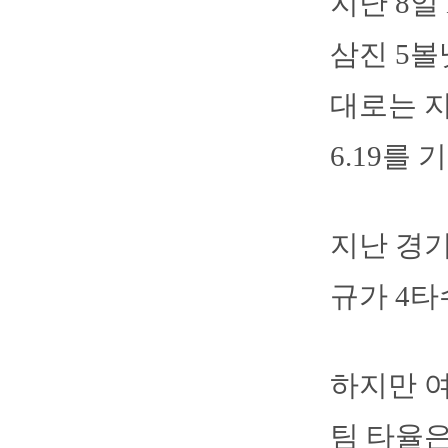
지난 8일
삼진 5볼
대로는 지
6.19를 
지난 경
규가 4타
하지만 
팀 타율은