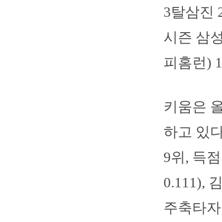
3탈삼진 
시즌 삼성
피홈런) 
키움은 올
하고 있다
9위, 득
0.111),
주축타자