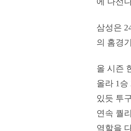
에 나선다
삼성은 
의 홈경기
올 시즌 
올라 1승
있듯 투구
연속 퀄
역할을 다