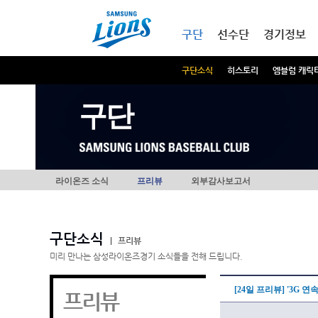
본문내용 바로가기
메인메뉴 바로가기
구단
선수단
경기정보
구단소식
히스토리
엠블럼 캐릭
구단
라이온즈 소식
프리뷰
외부감사보고서
구단소식
|
프리뷰
미리 만나는 삼성라이온즈경기 소식들을 전해 드립니다.
[24일 프리뷰] '3G 연
프리뷰