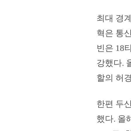
최대 경계
혁은 통산
빈은 18
강했다. 
할의 허경
한편 두산
했다. 올