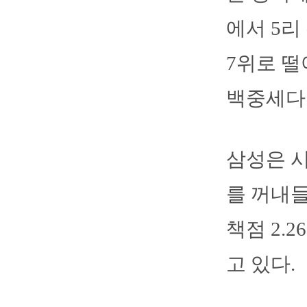
에서 5리
7위로 떨
백중세다
삼성은 시
를 꺼내들
책점 2.
고 있다.