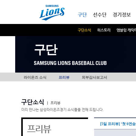
본문내용 바로가기
메인메뉴 바로가기
구단
선수단
경기정보
구단소식
히스토리
엠블럼 캐릭
구단
라이온즈 소식
프리뷰
외부감사보고서
구단소식
|
프리뷰
미리 만나는 삼성라이온즈경기 소식들을 전해 드립니다.
[5일 프리뷰] ‘첫 6연
프리뷰