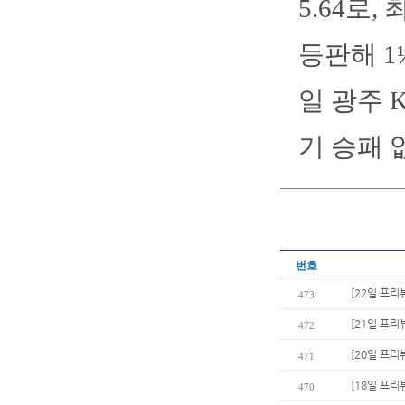
5.64로
등판해 1
일 광주 
기 승패 
번호
[22일 프
473
[21일 프리
472
[20일 프리
471
[18일 프리
470