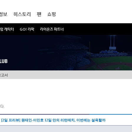
정보
히스토리
팬
쇼핑
럼 캐릭터
GO! 라팍
라이온즈 파트너
보고서
다.
[2일 프리뷰] 원태인-이민호 12일 만의 리턴매치, 이번에는 설욕할까