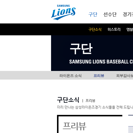
본문내용 바로가기
메인메뉴 바로가기
구단
선수단
경기
구단소식
히스토리
엠블
구단
라이온즈 소식
프리뷰
외부감사
구단소식
|
프리뷰
미리 만나는 삼성라이온즈경기 소식들을 전해 드립니
프리뷰