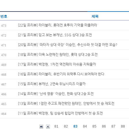
번호
제목
[22일 프리뷰] 라이블리, 롯데전 호투의 기억을 떠올려라
473
[21일 프리뷰] 믿고 보는 뷰캐넌, SSG 상대 3승 도전
472
[20일 프리뷰] '좌타자 상대 극강' 이승민, 추신수와 첫 대결 어떤 모습?
471
[18일 프리뷰] 더욱 노련해진 원태인, 롯데 상대 2승 도전
470
[17일 프리뷰] 백정현, 1차전 역전패의 아쉬움 지워줄까
469
[16일 프리뷰] 라이블리, 후반기의 위력투 다시 보여줘야 한다
468
[15일 프리뷰] 뷰캐넌, 2연속 위닝시리즈 이끌까
467
[14일 프리뷰] '난세 영웅' 이승민, 한화 상대 2승 도전
466
[13일 프리뷰] 1점만 주고도 패전됐던 원태인, 안방에서 첫 승 재도전
465
[11일 프리뷰] 백정현, 팀 상승세 힘입어 안방에서 첫 승 도전
464
81
82
83
84
85
86
87
88