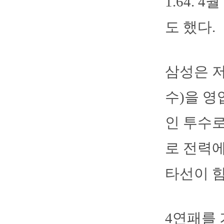
1.64.
도 했다.
삼성은 
수)을 영
인 투수로
로 전력
타선이 힘
4연패를