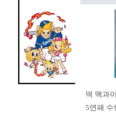
덱 맥과이
5연패 수