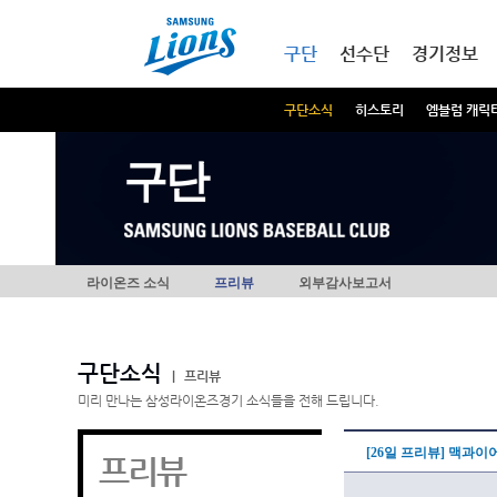
본문내용 바로가기
메인메뉴 바로가기
구단
선수단
경기정보
구단소식
히스토리
엠블럼 캐릭
구단
라이온즈 소식
프리뷰
외부감사보고서
구단소식
|
프리뷰
미리 만나는 삼성라이온즈경기 소식들을 전해 드립니다.
[26일 프리뷰] 맥과이
프리뷰