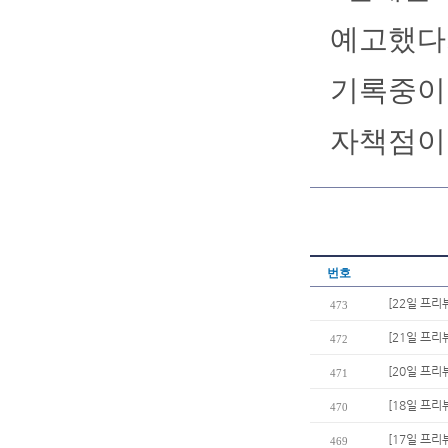
예고했다.
기록중이다
자책점이 
번호
[22일 프
473
[21일 프리
472
[20일 프리
471
[18일 프리
470
[17일 프리
469