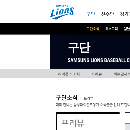
본문내용 바로가기
메인메뉴 바로가기
구단
선수단
경기
구단소식
히스토리
엠블
구단
라이온즈 소식
프리뷰
외부감사
구단소식
|
프리뷰
미리 만나는 삼성라이온즈경기 소식들을 전해 드립니
프리뷰