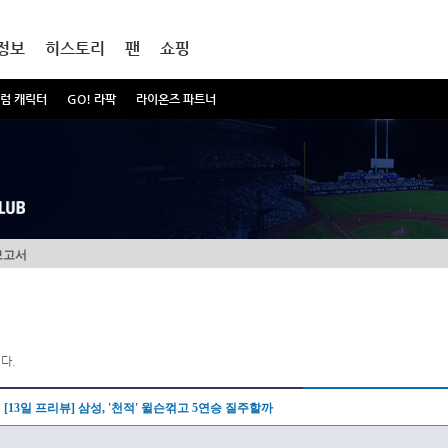
정보
히스토리
팬
쇼핑
럼 캐릭터
GO! 라팍
라이온즈 파트너
보고서
다.
[13일 프리뷰] 삼성, '천적' 윌슨꺾고 5연승 질주할까