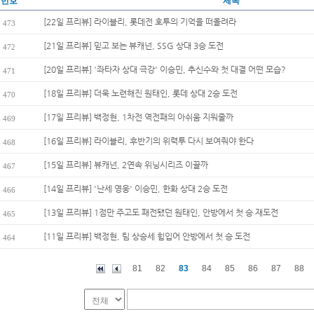
번호
제목
[22일 프리뷰] 라이블리, 롯데전 호투의 기억을 떠올려라
473
[21일 프리뷰] 믿고 보는 뷰캐넌, SSG 상대 3승 도전
472
[20일 프리뷰] '좌타자 상대 극강' 이승민, 추신수와 첫 대결 어떤 모습?
471
[18일 프리뷰] 더욱 노련해진 원태인, 롯데 상대 2승 도전
470
[17일 프리뷰] 백정현, 1차전 역전패의 아쉬움 지워줄까
469
[16일 프리뷰] 라이블리, 후반기의 위력투 다시 보여줘야 한다
468
[15일 프리뷰] 뷰캐넌, 2연속 위닝시리즈 이끌까
467
[14일 프리뷰] '난세 영웅' 이승민, 한화 상대 2승 도전
466
[13일 프리뷰] 1점만 주고도 패전됐던 원태인, 안방에서 첫 승 재도전
465
[11일 프리뷰] 백정현, 팀 상승세 힘입어 안방에서 첫 승 도전
464
81
82
83
84
85
86
87
88