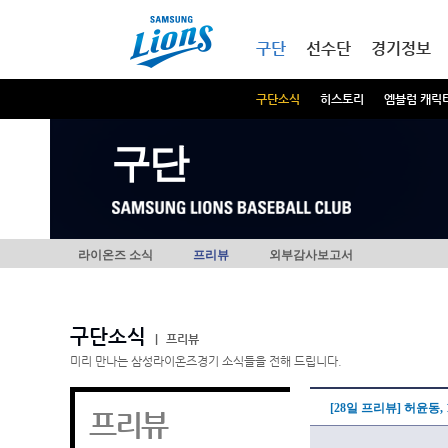
본문내용 바로가기
메인메뉴 바로가기
구단
선수단
경기정보
구단소식
히스토리
엠블럼 캐릭
구단
라이온즈 소식
프리뷰
외부감사보고서
구단소식
|
프리뷰
미리 만나는 삼성라이온즈경기 소식들을 전해 드립니다.
[28일 프리뷰] 허윤동
프리뷰