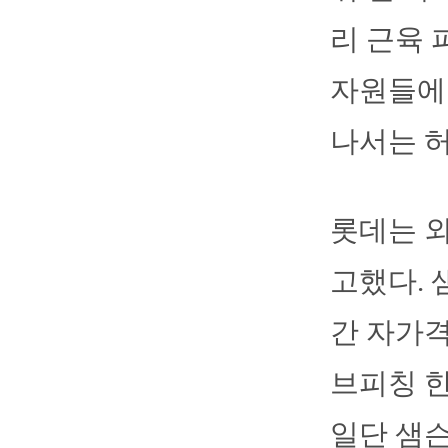
리 근육 
자원들에 
나서는 
롯데는 외
고했다. 
간 자가격
브피칭 한
일단 샘슨