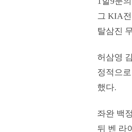
1할9푼의
그 KIA
탈삼진 무
허삼영 감
정적으로 
했다.
좌완 백
뒤 벤 라