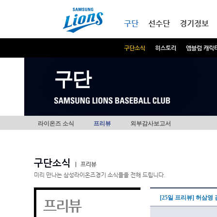
본문내용 바로가기
메인메뉴 바로가기
구단
선수단
경기정보
구단소식
히스토리
엠블럼 캐릭
구단
라이온즈 소식
프리뷰
외부감사보고서
구단소식
|
프리뷰
미리 만나는 삼성라이온즈경기 소식들을 전해 드립니다.
[25일 프리뷰] 허삼
프리뷰