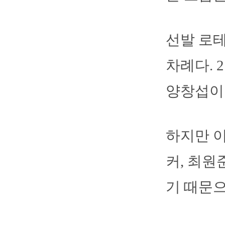
선발 로테
차례다. 
양창섭이 
하지만 이
커, 최원
기 때문으