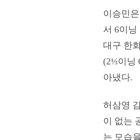
이승민은 
서 6이닝
대구 한화
(2⅓이닝
아냈다.
허삼영 
이 없는 
는 모습을