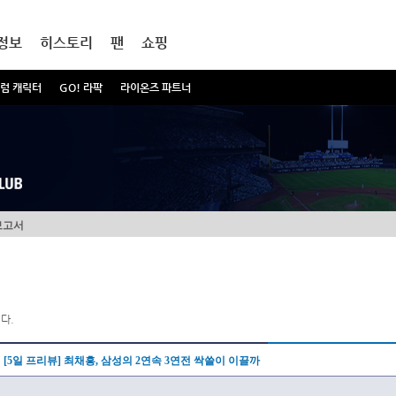
정보
히스토리
팬
쇼핑
럼 캐릭터
GO! 라팍
라이온즈 파트너
보고서
다.
[5일 프리뷰] 최채흥, 삼성의 2연속 3연전 싹쓸이 이끌까