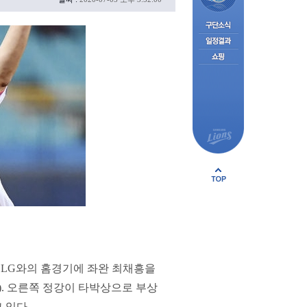
일 LG와의 홈경기에 좌완 최채흥을
3). 오른쪽 정강이 타박상으로 부상
 있다.