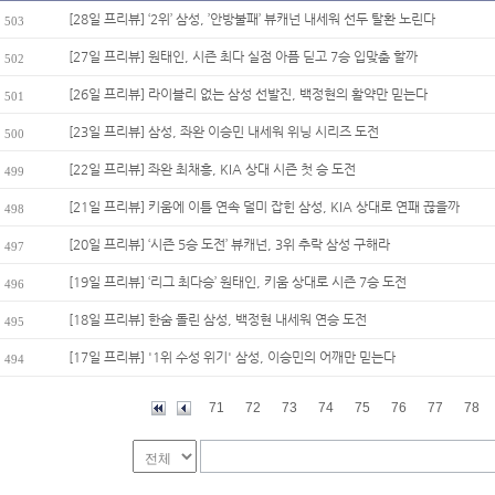
[28일 프리뷰] ‘2위’ 삼성, ’안방불패’ 뷰캐넌 내세워 선두 탈환 노린다
503
[27일 프리뷰] 원태인, 시즌 최다 실점 아픔 딛고 7승 입맞춤 할까
502
[26일 프리뷰] 라이블리 없는 삼성 선발진, 백정현의 활약만 믿는다
501
[23일 프리뷰] 삼성, 좌완 이승민 내세워 위닝 시리즈 도전
500
[22일 프리뷰] 좌완 최채흥, KIA 상대 시즌 첫 승 도전
499
[21일 프리뷰] 키움에 이틀 연속 덜미 잡힌 삼성, KIA 상대로 연패 끊을까
498
[20일 프리뷰] ‘시즌 5승 도전’ 뷰캐넌, 3위 추락 삼성 구해라
497
[19일 프리뷰] ‘리그 최다승’ 원태인, 키움 상대로 시즌 7승 도전
496
[18일 프리뷰] 한숨 돌린 삼성, 백정현 내세워 연승 도전
495
[17일 프리뷰] '1위 수성 위기' 삼성, 이승민의 어깨만 믿는다
494
71
72
73
74
75
76
77
78