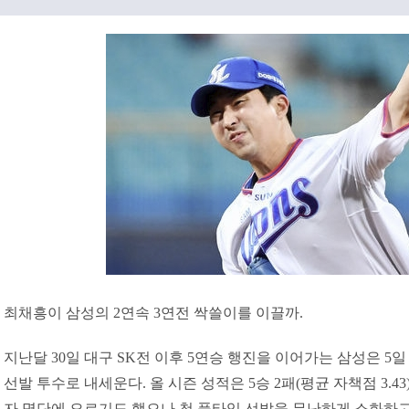
최채흥이 삼성의 2연속 3연전 싹쓸이를 이끌까.
지난달 30일 대구 SK전 이후 5연승 행진을 이어가는 삼성은 5
선발 투수로 내세운다. 올 시즌 성적은 5승 2패(평균 자책점 3.4
자 명단에 오르기도 했으나 첫 풀타임 선발을 무난하게 소화하고