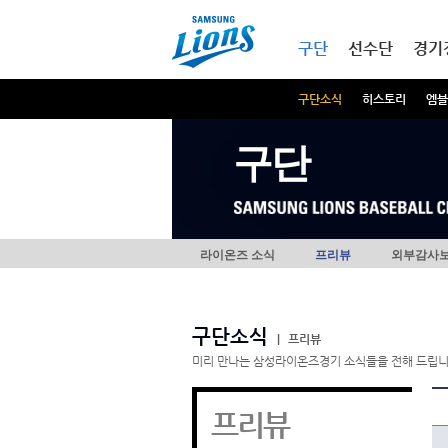
본문내용 바로가기
메인메뉴 바로가기
구단
선수단
경기
구단소식
히스토리
엠블
구단
라이온즈 소식
프리뷰
외부감사
구단소식
|
프리뷰
미리 만나는 삼성라이온즈경기 소식들을 전해 드립니
프리뷰