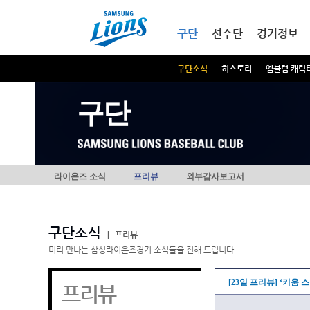
본문내용 바로가기
메인메뉴 바로가기
구단
선수단
경기정보
구단소식
히스토리
엠블럼 캐릭
구단
라이온즈 소식
프리뷰
외부감사보고서
구단소식
|
프리뷰
미리 만나는 삼성라이온즈경기 소식들을 전해 드립니다.
[23일 프리뷰] ‘키움
프리뷰