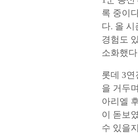
록 중이다
다. 올 
경험도 
소화했다
롯데 3연
을 거두며
아리엘 후
이 돋보였
수 있을