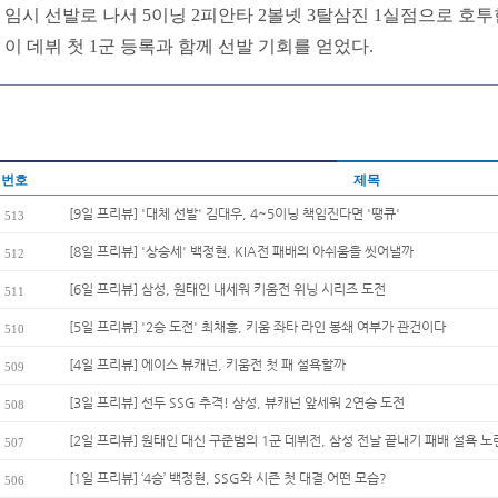
임시 선발로 나서 5이닝 2피안타 2볼넷 3탈삼진 1실점으로 호투
이 데뷔 첫 1군 등록과 함께 선발 기회를 얻었다.
번호
제목
[9일 프리뷰] '대체 선발' 김대우, 4~5이닝 책임진다면 '땡큐'
513
[8일 프리뷰] '상승세' 백정현, KIA전 패배의 아쉬움을 씻어낼까
512
[6일 프리뷰] 삼성, 원태인 내세워 키움전 위닝 시리즈 도전
511
[5일 프리뷰] '2승 도전' 최채흥, 키움 좌타 라인 봉쇄 여부가 관건이다
510
[4일 프리뷰] 에이스 뷰캐넌, 키움전 첫 패 설욕할까
509
[3일 프리뷰] 선두 SSG 추격! 삼성, 뷰캐넌 앞세워 2연승 도전
508
[2일 프리뷰] 원태인 대신 구준범의 1군 데뷔전, 삼성 전날 끝내기 패배 설욕 노
507
[1일 프리뷰] ‘4승’ 백정현, SSG와 시즌 첫 대결 어떤 모습?
506