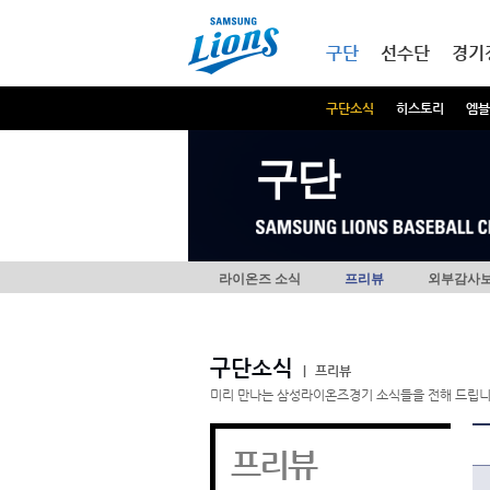
본문내용 바로가기
메인메뉴 바로가기
구단
선수단
경기
구단소식
히스토리
엠블
구단
라이온즈 소식
프리뷰
외부감사
구단소식
|
프리뷰
미리 만나는 삼성라이온즈경기 소식들을 전해 드립니
프리뷰