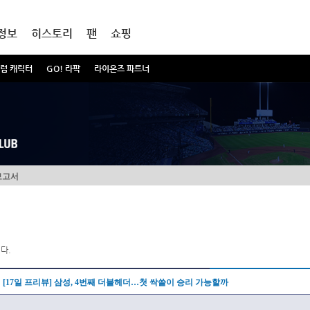
정보
히스토리
팬
쇼핑
럼 캐릭터
GO! 라팍
라이온즈 파트너
보고서
다.
[17일 프리뷰] 삼성, 4번째 더블헤더…첫 싹쓸이 승리 가능할까