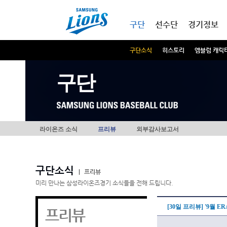
본문내용 바로가기
메인메뉴 바로가기
구단
선수단
경기정보
구단소식
히스토리
엠블럼 캐릭
구단
라이온즈 소식
프리뷰
외부감사보고서
구단소식
|
프리뷰
미리 만나는 삼성라이온즈경기 소식들을 전해 드립니다.
[30일 프리뷰] '9월 E
프리뷰