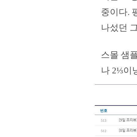
중이다. 
나섰던 그
스몰 샘플
나 2⅓이
번호
[9일 프리뷰
513
[8일 프리뷰
512