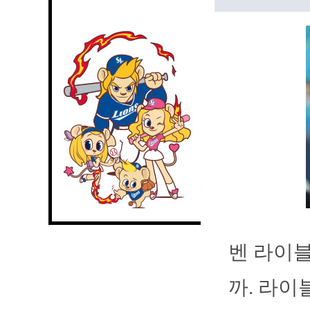
벤 라이블
까. 라