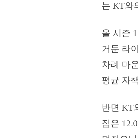
는 KT와
올 시즌 
거둔 라이
차례 마운
평균 자책
반면 KT
점은 12.