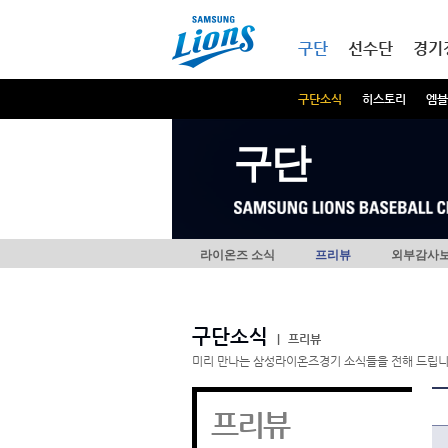
본문내용 바로가기
메인메뉴 바로가기
구단
선수단
경기
구단소식
히스토리
엠블
구단
라이온즈 소식
프리뷰
외부감사
구단소식
|
프리뷰
미리 만나는 삼성라이온즈경기 소식들을 전해 드립니
프리뷰