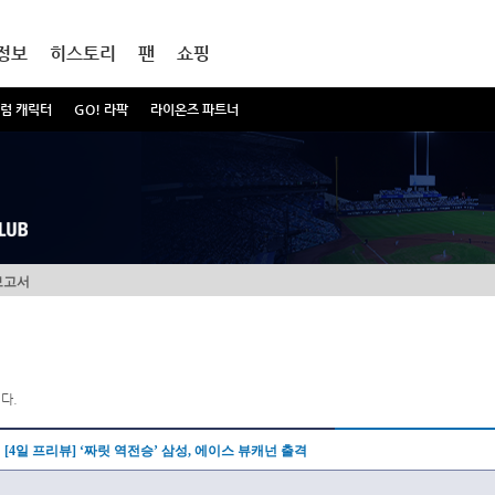
정보
히스토리
팬
쇼핑
럼 캐릭터
GO! 라팍
라이온즈 파트너
보고서
다.
[4일 프리뷰] ‘짜릿 역전승’ 삼성, 에이스 뷰캐넌 출격