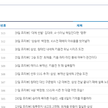
번호
제목
[9일 프리뷰] '대체 선발' 김대우, 4~5이닝 책임진다면 '땡큐'
513
[8일 프리뷰] '상승세' 백정현, KIA전 패배의 아쉬움을 씻어낼까
512
[6일 프리뷰] 삼성, 원태인 내세워 키움전 위닝 시리즈 도전
511
[5일 프리뷰] '2승 도전' 최채흥, 키움 좌타 라인 봉쇄 여부가 관건이다
510
[4일 프리뷰] 에이스 뷰캐넌, 키움전 첫 패 설욕할까
509
[3일 프리뷰] 선두 SSG 추격! 삼성, 뷰캐넌 앞세워 2연승 도전
508
[2일 프리뷰] 원태인 대신 구준범의 1군 데뷔전, 삼성 전날 끝내기 패배 설욕 노
507
[1일 프리뷰] ‘4승’ 백정현, SSG와 시즌 첫 대결 어떤 모습?
506
[30일 프리뷰] 승리에 목마른 이승민, 4월 8일의 기억을 떠올려라
505
[29일 프리뷰] 원투펀치 내고도 2연패, 최채흥 반등이 절실한 삼성
504