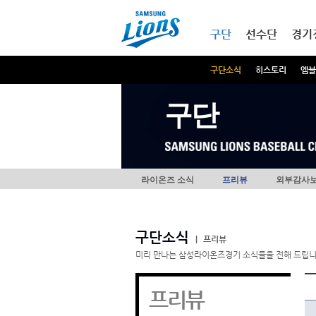
본문내용 바로가기
메인메뉴 바로가기
구단
선수단
경기
구단소식
히스토리
엠블
구단
라이온즈 소식
프리뷰
외부감사
구단소식
|
프리뷰
미리 만나는 삼성라이온즈경기 소식들을 전해 드립니
프리뷰