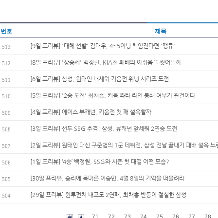
번호
제목
[9일 프리뷰] '대체 선발' 김대우, 4~5이닝 책임진다면 '땡큐'
513
[8일 프리뷰] '상승세' 백정현, KIA전 패배의 아쉬움을 씻어낼까
512
[6일 프리뷰] 삼성, 원태인 내세워 키움전 위닝 시리즈 도전
511
[5일 프리뷰] '2승 도전' 최채흥, 키움 좌타 라인 봉쇄 여부가 관건이다
510
[4일 프리뷰] 에이스 뷰캐넌, 키움전 첫 패 설욕할까
509
[3일 프리뷰] 선두 SSG 추격! 삼성, 뷰캐넌 앞세워 2연승 도전
508
[2일 프리뷰] 원태인 대신 구준범의 1군 데뷔전, 삼성 전날 끝내기 패배 설욕 노
507
[1일 프리뷰] ‘4승’ 백정현, SSG와 시즌 첫 대결 어떤 모습?
506
[30일 프리뷰] 승리에 목마른 이승민, 4월 8일의 기억을 떠올려라
505
[29일 프리뷰] 원투펀치 내고도 2연패, 최채흥 반등이 절실한 삼성
504
71
72
73
74
75
76
77
78