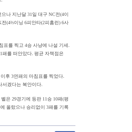
으나 지난달 31일 대구 NC전(4이
K전(4⅔이닝 6피안타(2피홈런) 6사
표를 찍고 4승 사냥에 나설 기세.
 1패를 떠안았다. 평균 자책점은
전 이후 3연패의 마침표를 찍었다.
 나서겠다는 복안이다.
은 29경기에 등판 11승 10패(평
운드에 올랐으나 승리없이 3패를 기록