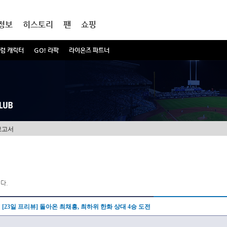
정보
히스토리
팬
쇼핑
럼 캐릭터
GO! 라팍
라이온즈 파트너
보고서
다.
[23일 프리뷰] 돌아온 최채흥, 최하위 한화 상대 4승 도전