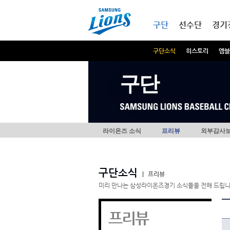
본문내용 바로가기
메인메뉴 바로가기
구단
선수단
경기
구단소식
히스토리
엠블
구단
라이온즈 소식
프리뷰
외부감사
구단소식
|
프리뷰
미리 만나는 삼성라이온즈경기 소식들을 전해 드립니
프리뷰