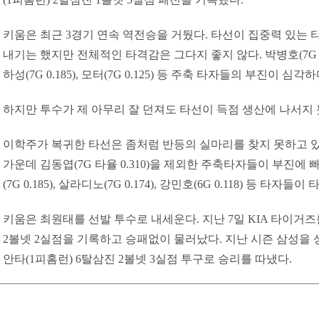
키움은 최근 3경기 연속 역전승을 거뒀다. 타선이 집중력 있는 
내기는 했지만 전체적인 타격감은 그다지 좋지 않다. 박병호(7G 타율 0.
하성(7G 0.185), 모터(7G 0.125) 등 주축 타자들의 부진이 
하지만 투수가 제 아무리 잘 던져도 타선이 득점 생산에 나서지 
이학주가 복귀한 타선은 좀처럼 반등의 실마리를 찾지 못하고 있
가운데 김동엽(7G 타율 0.310)을 제외한 주축타자들이 부진에 빠져있
(7G 0.185), 살라디노(7G 0.174), 강민호(6G 0.118) 등 타
키움은 최원태를 선발 투수로 내세운다. 지난 7일 KIA 타이거즈
2볼넷 2실점을 기록하고 승패없이 물러났다. 지난 시즌 삼성을 
안타(1피홈런) 6탈삼진 2볼넷 3실점 투구로 승리를 따냈다.