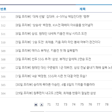
번호
제목
[9일 프리뷰] '대체 선발' 김대우, 4~5이닝 책임진다면 '땡큐'
513
[8일 프리뷰] '상승세' 백정현, KIA전 패배의 아쉬움을 씻어낼까
512
[6일 프리뷰] 삼성, 원태인 내세워 키움전 위닝 시리즈 도전
511
[5일 프리뷰] '2승 도전' 최채흥, 키움 좌타 라인 봉쇄 여부가 관건이다
510
[4일 프리뷰] 에이스 뷰캐넌, 키움전 첫 패 설욕할까
509
[3일 프리뷰] 선두 SSG 추격! 삼성, 뷰캐넌 앞세워 2연승 도전
508
[2일 프리뷰] 원태인 대신 구준범의 1군 데뷔전, 삼성 전날 끝내기 패배 설욕 노
507
[1일 프리뷰] ‘4승’ 백정현, SSG와 시즌 첫 대결 어떤 모습?
506
[30일 프리뷰] 승리에 목마른 이승민, 4월 8일의 기억을 떠올려라
505
[29일 프리뷰] 원투펀치 내고도 2연패, 최채흥 반등이 절실한 삼성
504
71
72
73
74
75
76
77
78