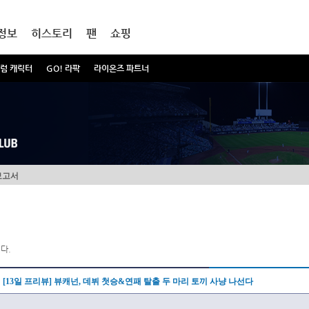
정보
히스토리
팬
쇼핑
럼 캐릭터
GO! 라팍
라이온즈 파트너
보고서
다.
[13일 프리뷰] 뷰캐넌, 데뷔 첫승&연패 탈출 두 마리 토끼 사냥 나선다