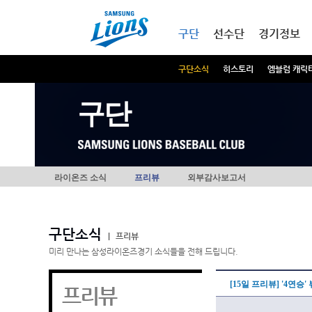
본문내용 바로가기
메인메뉴 바로가기
구단
선수단
경기정보
구단소식
히스토리
엠블럼 캐릭
구단
라이온즈 소식
프리뷰
외부감사보고서
구단소식
|
프리뷰
미리 만나는 삼성라이온즈경기 소식들을 전해 드립니다.
[15일 프리뷰] '4연승
프리뷰