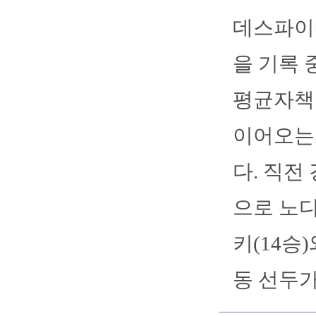
데스파이네
을 기록 
평균자책점
이어오는
다. 직전
으로 노
키(14승
동 선두가