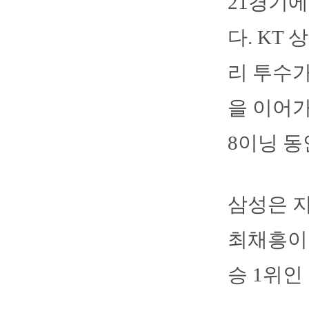
21경기에
다. KT
리 투수가
을 이어가
8이닝 동
삼성은 지
최채흥이 
승 1위인