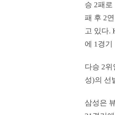
승 2패로
패 후 2
고 있다. 
에 1경기
다승 2위
성)의 선
삼성은 뷰