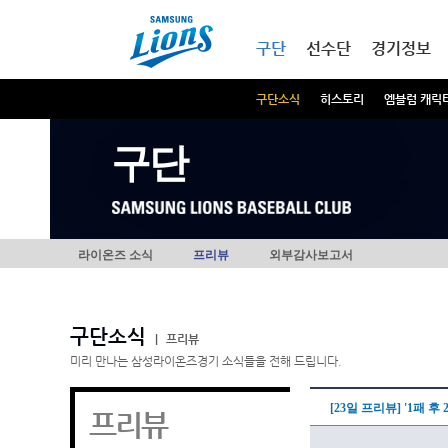
본문내용 바로가기
메인메뉴 바로가기
구단
선수단
경기정보
구단소식
히스토리
엠블럼 캐릭
구단
라이온즈 소식
프리뷰
외부감사보고서
구단소식
|
프리뷰
미리 만나는 삼성라이온즈경기 소식들을 전해 드립니다.
[23일 프리뷰] '1패 후
프리뷰