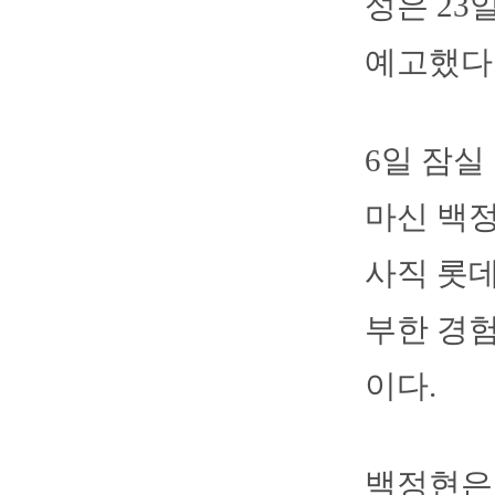
성은 23
예고했다
6일 잠실
마신 백정
사직 롯데
부한 경
이다.
백정현은 