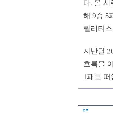
다. 올 
해 9승 
퀄리티스
지난달 2
흐름을 이
1패를 떠
번호