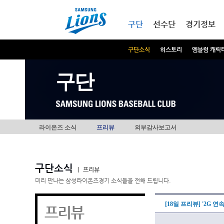
본문내용 바로가기
메인메뉴 바로가기
구단
선수단
경기정보
구단소식
히스토리
엠블럼 캐릭
구단
라이온즈 소식
프리뷰
외부감사보고서
구단소식
|
프리뷰
미리 만나는 삼성라이온즈경기 소식들을 전해 드립니다.
[18일 프리뷰] '2G 연
프리뷰