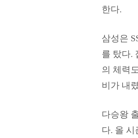
한다.
삼성은 S
를 탔다.
의 체력도
비가 내렸
다승왕 
다. 올 시