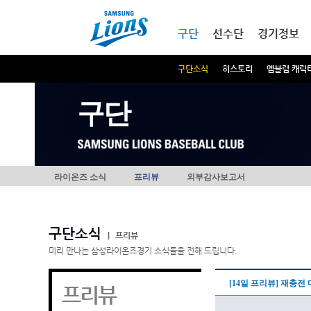
본문내용 바로가기
메인메뉴 바로가기
구단
선수단
경기정보
구단소식
히스토리
엠블럼 캐릭
구단
라이온즈 소식
프리뷰
외부감사보고서
구단소식
|
프리뷰
미리 만나는 삼성라이온즈경기 소식들을 전해 드립니다.
[14일 프리뷰] 재충전
프리뷰