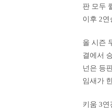
판 모두 
이후 2연
올 시즌 
결에서 승
넌은 등판
임새가 한
키움 3연