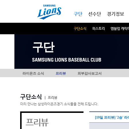
본문내용 바로가기
메인메뉴 바로가기
구단
선수단
경기정보
구단소식
히스토리
엠블럼 캐릭
구단
라이온즈 소식
프리뷰
외부감사보고서
구단소식
|
프리뷰
미리 만나는 삼성라이온즈경기 소식들을 전해 드립니다.
[19일 프리뷰] '2승'
프리뷰