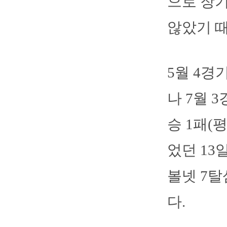
으로 장
않았기 
5월 4경
나 7월 3
승 1패(
었던 13
볼넷 7탈
다.