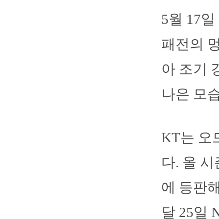
5월 17
패전의 멍
아 조기
나은 모습
KT는 
다. 올 
에 등판해 
달 25일