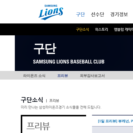
본문내용 바로가기
메인메뉴 바로가기
구단
선수단
경기정보
구단소식
히스토리
엠블럼 캐릭
구단
라이온즈 소식
프리뷰
외부감사보고서
구단소식
|
프리뷰
미리 만나는 삼성라이온즈경기 소식들을 전해 드립니다.
[1일 프리뷰] 뷰캐넌,
프리뷰