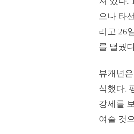
져 있다.
으나 타선
리고 26
를 떨궜다
뷰캐넌은 
식했다. 
강세를 보
여줄 것으