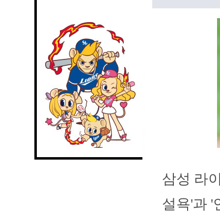
삼성 라이
설욕'과 