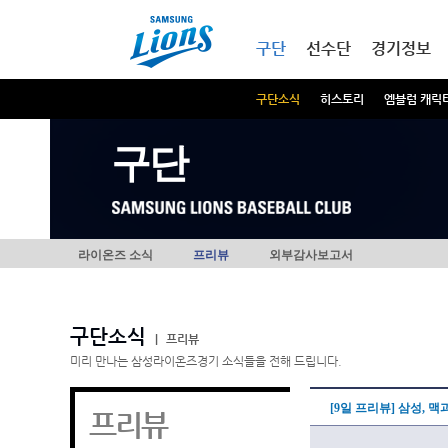
본문내용 바로가기
메인메뉴 바로가기
구단
선수단
경기정보
구단소식
히스토리
엠블럼 캐릭
구단
라이온즈 소식
프리뷰
외부감사보고서
구단소식
|
프리뷰
미리 만나는 삼성라이온즈경기 소식들을 전해 드립니다.
[9일 프리뷰] 삼성, 
프리뷰