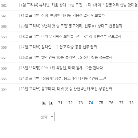
[1일 프리뷰] 뷰캐넌, 키움 상대 11승 도전…1패 1세이브 김동혁과 선발 맞대결
562
[31일 프리뷰] 삼성, 백정현 내세워 키움전 열세 만회할까
561
[29일 프리뷰] ‘5번째 첫 승 도전’ 몽고메리, 선두 KT 상대로 반등할까
560
[28일 프리뷰] 어깨 무거워진 최채흥, 선두 KT 상대 반전투 선보일까
559
[27일 프리뷰] 원태인, LG 잡고 다승 공동 선두 될까
558
[26일 프리뷰] ‘2년 연속 10승’ 뷰캐넌, LG 상대 첫승 성공할까
557
[25일 브리핑] ERA 1위 백정현, 타격 침체 LG를 만나다
556
[24일 프리뷰] '상승세' 삼성, 몽고메리 내세워 4연승 도전
555
[23일 프리뷰] 몽고메리, 데뷔 첫 승 향한 4번째 도전 성공할까
554
71
72
73
74
75
76
77
78