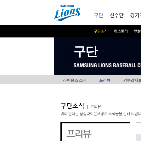
본문내용 바로가기
메인메뉴 바로가기
구단
선수단
경기
구단소식
히스토리
엠블
구단
라이온즈 소식
프리뷰
외부감사
구단소식
|
프리뷰
미리 만나는 삼성라이온즈경기 소식들을 전해 드립니
프리뷰