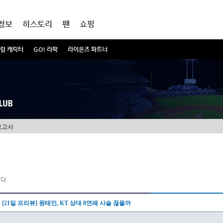
정보
히스토리
팬
쇼핑
럼 캐릭터
GO! 라팍
라이온즈 파트너
보고서
다.
[21일 프리뷰] 원태인, KT 상대 8연패 사슬 끊을까