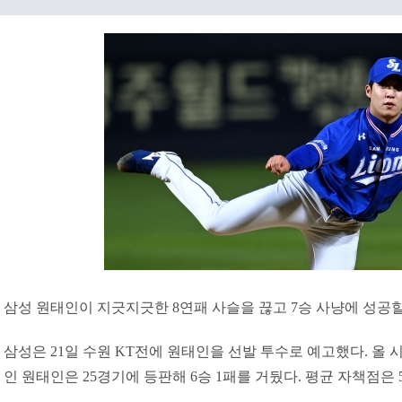
삼성 원태인이 지긋지긋한 8연패 사슬을 끊고 7승 사냥에 성공할
삼성은 21일 수원 KT전에 원태인을 선발 투수로 예고했다. 올 
인 원태인은 25경기에 등판해 6승 1패를 거뒀다. 평균 자책점은 5.