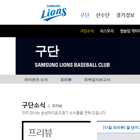
본문내용 바로가기
메인메뉴 바로가기
구단
선수단
경기정보
구단소식
히스토리
엠블럼 캐릭
구단
라이온즈 소식
프리뷰
외부감사보고서
구단소식
|
프리뷰
미리 만나는 삼성라이온즈경기 소식들을 전해 드립니다.
[11일 프리뷰] 잘 던
프리뷰