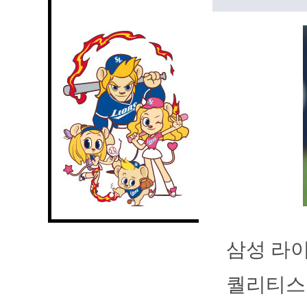
삼성 라이
퀄리티스