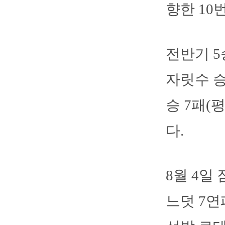
향한 10
전반기 5
자릿수 승
승 7패(
다.
8월 4일
느덧 7연