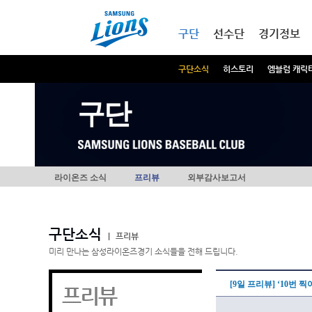
본문내용 바로가기
메인메뉴 바로가기
구단
선수단
경기정보
구단소식
히스토리
엠블럼 캐릭
구단
라이온즈 소식
프리뷰
외부감사보고서
구단소식
|
프리뷰
미리 만나는 삼성라이온즈경기 소식들을 전해 드립니다.
[9일 프리뷰] ‘10번 
프리뷰