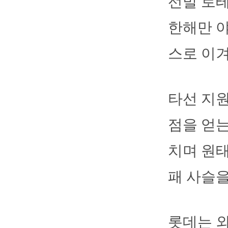
선발 로테
한해만 야
스로 이겨
타선 지원
점을 얻는
치며 원
패 사슬을
롯데는 외