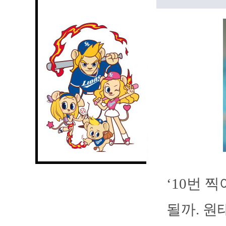
‘10번 
될까. 원