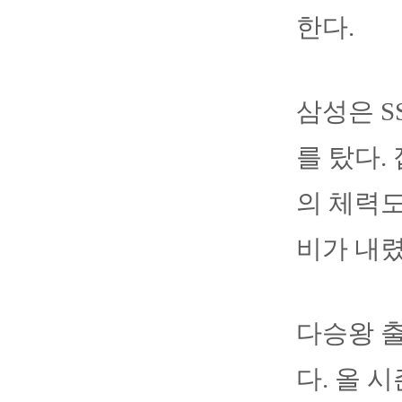
한다.
삼성은 S
를 탔다.
의 체력도
비가 내렸
다승왕 
다. 올 시