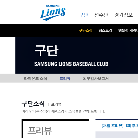
본문내용 바로가기
메인메뉴 바로가기
구단
선수단
경기정보
구단소식
히스토리
엠블럼 캐릭
구단
라이온즈 소식
프리뷰
외부감사보고서
구단소식
|
프리뷰
미리 만나는 삼성라이온즈경기 소식들을 전해 드립니다.
[23일 프리뷰] '1패 후
프리뷰