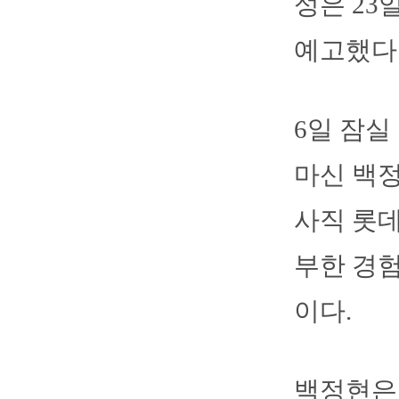
성은 23
예고했다
6일 잠실
마신 백정
사직 롯데
부한 경
이다.
백정현은 