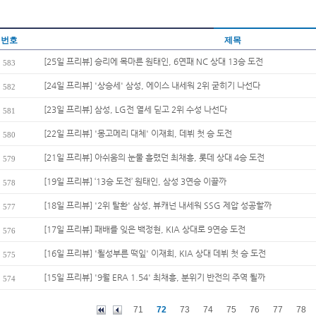
번호
제목
[25일 프리뷰] 승리에 목마른 원태인, 6연패 NC 상대 13승 도전
583
[24일 프리뷰] '상승세' 삼성, 에이스 내세워 2위 굳히기 나선다
582
[23일 프리뷰] 삼성, LG전 열세 딛고 2위 수성 나선다
581
[22일 프리뷰] '몽고메리 대체' 이재희, 데뷔 첫 승 도전
580
[21일 프리뷰] 아쉬움의 눈물 흘렸던 최채흥, 롯데 상대 4승 도전
579
[19일 프리뷰] ‘13승 도전’ 원태인, 삼성 3연승 이끌까
578
[18일 프리뷰] '2위 탈환' 삼성, 뷰캐넌 내세워 SSG 제압 성공할까
577
[17일 프리뷰] 패배를 잊은 백정현, KIA 상대로 9연승 도전
576
[16일 프리뷰] '될성부른 떡잎' 이재희, KIA 상대 데뷔 첫 승 도전
575
[15일 프리뷰] '9월 ERA 1.54' 최채흥, 분위기 반전의 주역 될까
574
71
72
73
74
75
76
77
78