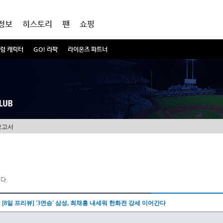
정보
히스토리
팬
쇼핑
럼 캐릭터
GO! 라팍
라이온즈 파트너
보고서
다.
[8일 프리뷰] '3연승' 삼성, 최채흥 내세워 한화전 강세 이어간다