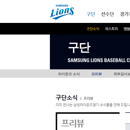
본문내용 바로가기
메인메뉴 바로가기
구단
선수단
경기
구단소식
히스토리
엠블
구단
라이온즈 소식
프리뷰
외부감사
구단소식
|
프리뷰
미리 만나는 삼성라이온즈경기 소식들을 전해 드립니
프리뷰