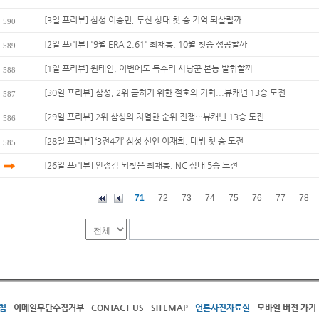
[3일 프리뷰] 삼성 이승민, 두산 상대 첫 승 기억 되살릴까
590
[2일 프리뷰] '9월 ERA 2.61' 최채흥, 10월 첫승 성공할까
589
[1일 프리뷰] 원태인, 이번에도 독수리 사냥꾼 본능 발휘할까
588
[30일 프리뷰] 삼성, 2위 굳히기 위한 절호의 기회...뷰캐넌 13승 도전
587
[29일 프리뷰] 2위 삼성의 치열한 순위 전쟁…뷰캐넌 13승 도전
586
[28일 프리뷰] ‘3전4기’ 삼성 신인 이재희, 데뷔 첫 승 도전
585
[26일 프리뷰] 안정감 되찾은 최채흥, NC 상대 5승 도전
71
72
73
74
75
76
77
78
침
이메일무단수집거부
CONTACT US
SITEMAP
언론사진자료실
모바일 버전 가기