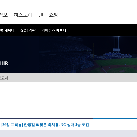
정보
히스토리
팬
쇼핑
럼 캐릭터
GO! 라팍
라이온즈 파트너
보고서
다.
[26일 프리뷰] 안정감 되찾은 최채흥, NC 상대 5승 도전