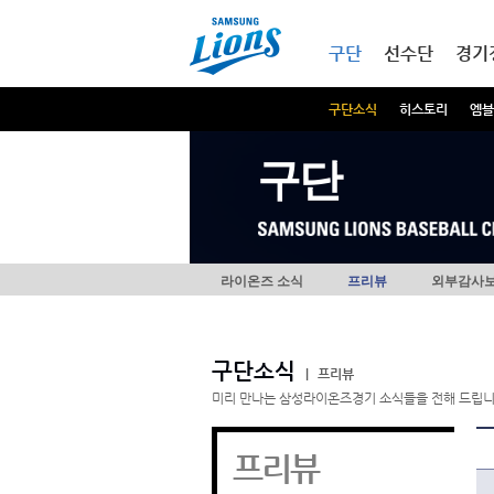
본문내용 바로가기
메인메뉴 바로가기
구단
선수단
경기
구단소식
히스토리
엠블
구단
라이온즈 소식
프리뷰
외부감사
구단소식
|
프리뷰
미리 만나는 삼성라이온즈경기 소식들을 전해 드립니
프리뷰