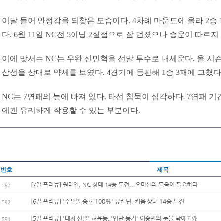
이달 들어 안정감을 되찾은 모습이다. 4차례 마운드에 올라 2승 1
다. 6월 11일 NC전 5이닝 2실점으로 잘 던졌으나 승운이 따르지
이에 맞서는 NC는 우완 신민혁을 선발 투수로 내세운다. 올 시즌 성
삼성을 상대로 약세를 보였다. 4경기에 등판해 1승 3패에 그쳤다. 
NC는 7연패의 늪에 빠져 있다. 타선 침묵이 심각하다. 7연패 기
에겐 유리하게 작용할 수 있는 부분이다.
번호
제목
[7일 프리뷰] 원태인, NC 상대 14승 도전...오마산의 도움이 필요하다
593
[6일 프리뷰] '수요일 승률 100%' 뷰캐넌, 키움 상대 14승 도전
592
[5일 프리뷰] '대체 선발' 허윤동, '입단 동기' 이승민의 눈물 닦아줄까
591