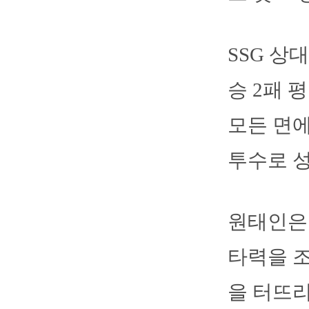
SSG 상
승 2패 
모든 면에
투수로 
원태인은 
타력을 조
을 터뜨리