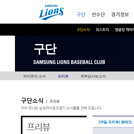
본문내용 바로가기
메인메뉴 바로가기
구단
선수단
경기정보
구단소식
히스토리
엠블럼 캐릭
구단
라이온즈 소식
프리뷰
외부감사보고서
구단소식
|
프리뷰
미리 만나는 삼성라이온즈경기 소식들을 전해 드립니다.
[30일 프리뷰] 원태인,
프리뷰