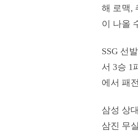
해 로맥,
이 나올 
SSG 선
서 3승 
에서 패전
삼성 상대
삼진 무실