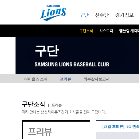
본문내용 바로가기
메인메뉴 바로가기
구단
선수단
경기정보
구단소식
히스토리
엠블럼 캐릭
구단
라이온즈 소식
프리뷰
외부감사보고서
구단소식
|
프리뷰
미리 만나는 삼성라이온즈경기 소식들을 전해 드립니다.
[28일 프리뷰] ‘2G 
프리뷰