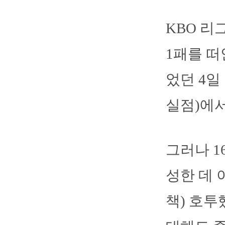
KBO 리
1패를 떠
었던 4일
실점)에서
그러나 1
성한 데 
책) 호투