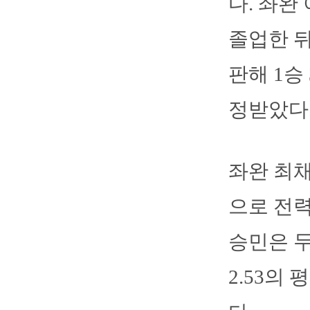
다. 좌완
졸업한 뒤
판해 1승
정받았다
좌완 최채
으로 전력
승민은 두
2.53의