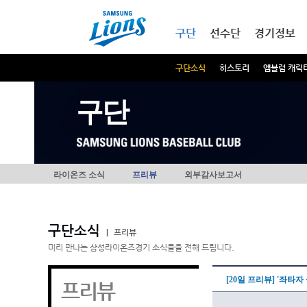
본문내용 바로가기
메인메뉴 바로가기
구단
선수단
경기정보
구단소식
히스토리
엠블럼 캐릭
구단
라이온즈 소식
프리뷰
외부감사보고서
구단소식
|
프리뷰
미리 만나는 삼성라이온즈경기 소식들을 전해 드립니다.
[20일 프리뷰] '좌타
프리뷰