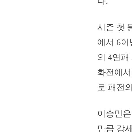
다.
시즌 첫 
에서 6이
의 4연패
화전에서 
로 패전의
이승민은
만큼 강세