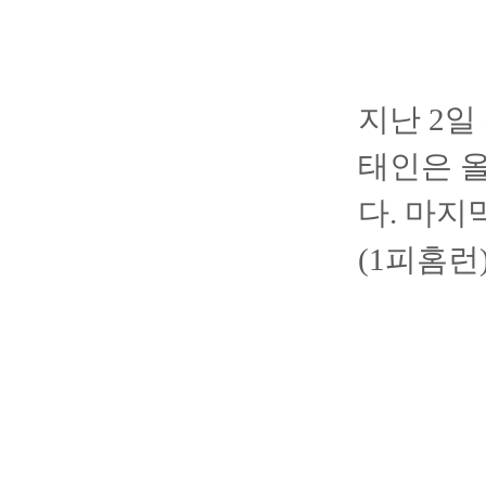
지난 2일
태인은 올
다. 마지
(1피홈런