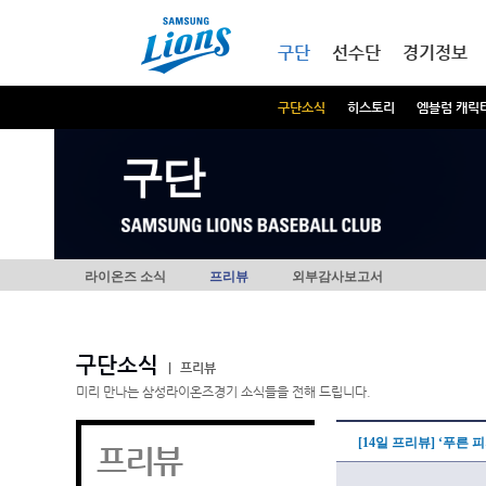
본문내용 바로가기
메인메뉴 바로가기
구단
선수단
경기정보
구단소식
히스토리
엠블럼 캐릭
구단
라이온즈 소식
프리뷰
외부감사보고서
구단소식
|
프리뷰
미리 만나는 삼성라이온즈경기 소식들을 전해 드립니다.
[14일 프리뷰] ‘푸른
프리뷰