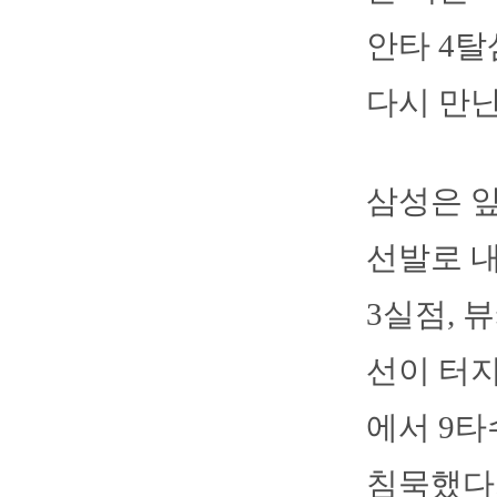
안타 4탈
다시 만난
삼성은 앞
선발로 내
3실점, 
선이 터지
에서 9타
침묵했다