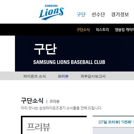
본문내용 바로가기
메인메뉴 바로가기
구단
선수단
경기정보
구단소식
히스토리
엠블럼 캐릭
구단
라이온즈 소식
프리뷰
외부감사보고서
구단소식
|
프리뷰
미리 만나는 삼성라이온즈경기 소식들을 전해 드립니다.
[27일 프리뷰] ‘5연패
프리뷰