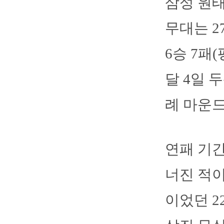
삼성 원태
무대는 2
6승 7패
달 4일 
례 마운드
연패 기간
너진 적이
이었던 2