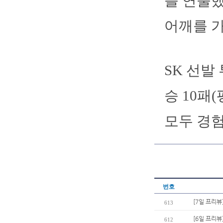
를 연출했
어깨를 가
SK 선발
승 10패(
모두 경험
번호
[7일 프리뷰
613
[6일 프리뷰
612