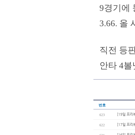
9경기에 
3.66.
직전 등판
안타 4볼
번호
[19일 프리
623
[17일 프리
622
[16일 프리