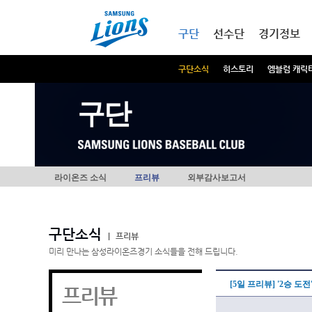
본문내용 바로가기
메인메뉴 바로가기
구단
선수단
경기정보
구단소식
히스토리
엠블럼 캐릭
구단
라이온즈 소식
프리뷰
외부감사보고서
구단소식
|
프리뷰
미리 만나는 삼성라이온즈경기 소식들을 전해 드립니다.
[5일 프리뷰] '2승 
프리뷰