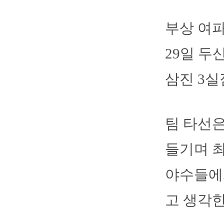
부상 여파
29일 두
삼진 3실
팀 타선은
들기며 최
야수들에게
고 생각한