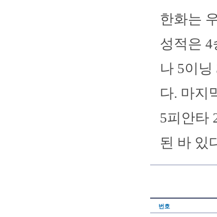
한화는 우
성적은 4승
나 5이닝
다. 마지
5피안타 
된 바 있다
번호