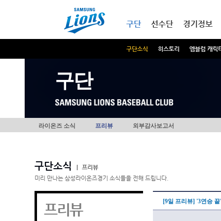
본문내용 바로가기
메인메뉴 바로가기
구단
선수단
경기정보
구단소식
히스토리
엠블럼 캐릭
구단
라이온즈 소식
프리뷰
외부감사보고서
구단소식
|
프리뷰
미리 만나는 삼성라이온즈경기 소식들을 전해 드립니다.
[9일 프리뷰] '3연승 
프리뷰