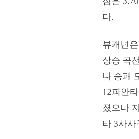
점은 3.
다.
뷰캐넌은 
상승 곡선
나 승패 
12피안타
졌으나 지
타 3사사