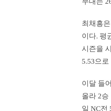
무대는 2
최채흥은 
이다. 평
시즌을 시
5.53으
이달 들어
올라 2승 
일 NC전