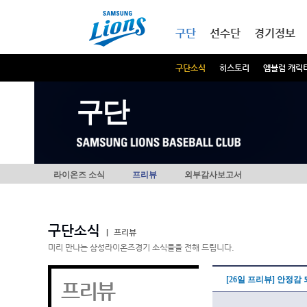
본문내용 바로가기
메인메뉴 바로가기
구단
선수단
경기정보
구단소식
히스토리
엠블럼 캐릭
구단
라이온즈 소식
프리뷰
외부감사보고서
구단소식
|
프리뷰
미리 만나는 삼성라이온즈경기 소식들을 전해 드립니다.
[26일 프리뷰] 안정감
프리뷰